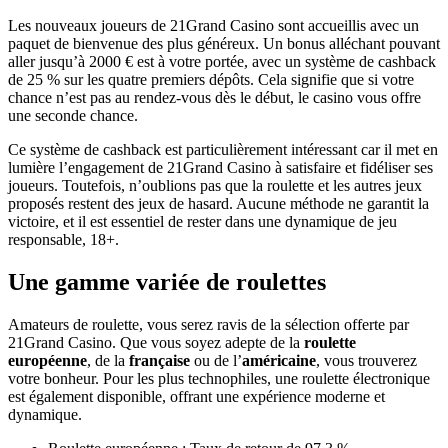
Les nouveaux joueurs de 21Grand Casino sont accueillis avec un
paquet de bienvenue des plus généreux. Un bonus alléchant pouvant
aller jusqu’à 2000 € est à votre portée, avec un système de cashback
de 25 % sur les quatre premiers dépôts. Cela signifie que si votre
chance n’est pas au rendez-vous dès le début, le casino vous offre
une seconde chance.
Ce système de cashback est particulièrement intéressant car il met en
lumière l’engagement de 21Grand Casino à satisfaire et fidéliser ses
joueurs. Toutefois, n’oublions pas que la roulette et les autres jeux
proposés restent des jeux de hasard. Aucune méthode ne garantit la
victoire, et il est essentiel de rester dans une dynamique de jeu
responsable, 18+.
Une gamme variée de roulettes
Amateurs de roulette, vous serez ravis de la sélection offerte par
21Grand Casino. Que vous soyez adepte de la
roulette
européenne
, de la
française
ou de l’
américaine
, vous trouverez
votre bonheur. Pour les plus technophiles, une roulette électronique
est également disponible, offrant une expérience moderne et
dynamique.