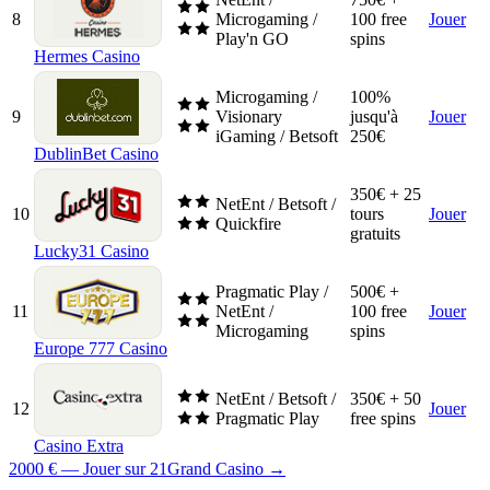
8
Microgaming /
100 free
Jouer
Play'n GO
spins
Hermes Casino
Microgaming /
100%
9
Visionary
jusqu'à
Jouer
iGaming / Betsoft
250€
DublinBet Casino
350€ + 25
NetEnt / Betsoft /
10
tours
Jouer
Quickfire
gratuits
Lucky31 Casino
Pragmatic Play /
500€ +
11
NetEnt /
100 free
Jouer
Microgaming
spins
Europe 777 Casino
NetEnt / Betsoft /
350€ + 50
12
Jouer
Pragmatic Play
free spins
Casino Extra
2000 € — Jouer sur 21Grand Casino →