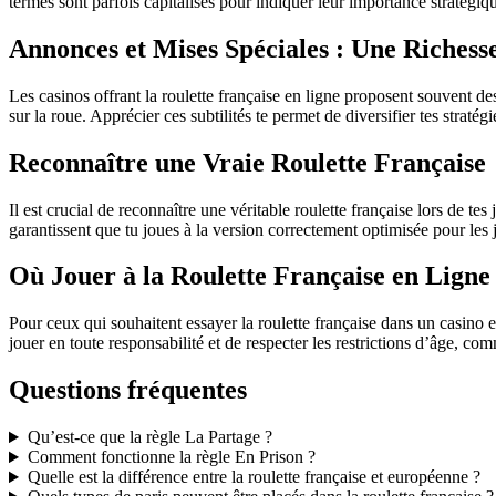
termes sont parfois capitalisés pour indiquer leur importance stratégiqu
Annonces et Mises Spéciales : Une Richess
Les casinos offrant la roulette française en ligne proposent souvent d
sur la roue. Apprécier ces subtilités te permet de diversifier tes straté
Reconnaître une Vraie Roulette Française
Il est crucial de reconnaître une véritable roulette française lors de te
garantissent que tu joues à la version correctement optimisée pour les 
Où Jouer à la Roulette Française en Ligne
Pour ceux qui souhaitent essayer la roulette française dans un casino 
jouer en toute responsabilité et de respecter les restrictions d’âge, co
Questions fréquentes
Qu’est-ce que la règle La Partage ?
Comment fonctionne la règle En Prison ?
Quelle est la différence entre la roulette française et européenne ?