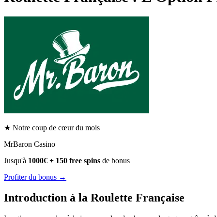
★ Notre coup de cœur du mois
MrBaron Casino
Jusqu'à
1000€ + 150 free spins
de bonus
Profiter du bonus →
Introduction à la Roulette Française