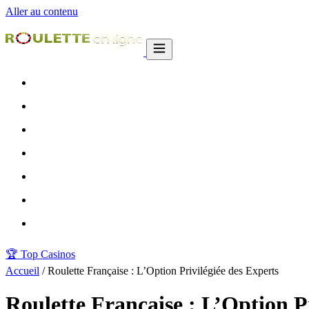
Aller au contenu
Roulette en ligne
Apprendre
Jeux
Bonus
Actualité
Contact
À propos
🏆 Top Casinos
Accueil
/
Roulette Française : L’Option Privilégiée des Experts
Roulette Française : L’Option Pr