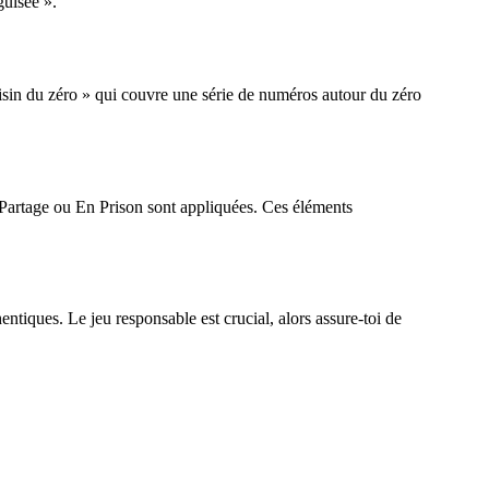
guisée ».
oisin du zéro » qui couvre une série de numéros autour du zéro
 La Partage ou En Prison sont appliquées. Ces éléments
entiques. Le jeu responsable est crucial, alors assure-toi de