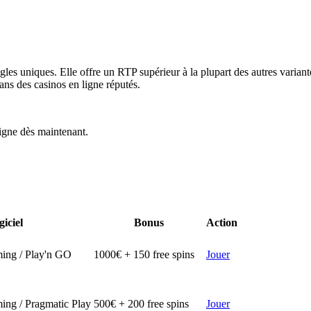
règles uniques. Elle offre un RTP supérieur à la plupart des autres variant
dans des casinos en ligne réputés.
ligne dès maintenant.
iciel
Bonus
Action
ing / Play'n GO
1000€ + 150 free spins
Jouer
ing / Pragmatic Play
500€ + 200 free spins
Jouer