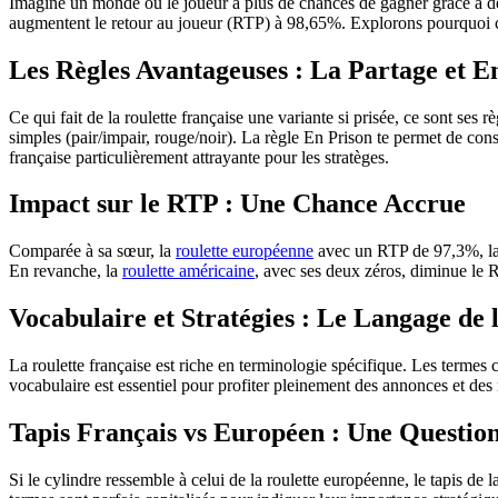
Imagine un monde où le joueur a plus de chances de gagner grâce à des 
augmentent le retour au joueur (RTP) à 98,65%. Explorons pourquoi c
Les Règles Avantageuses : La Partage et E
Ce qui fait de la roulette française une variante si prisée, ce sont ses 
simples (pair/impair, rouge/noir). La règle En Prison te permet de con
française particulièrement attrayante pour les stratèges.
Impact sur le RTP : Une Chance Accrue
Comparée à sa sœur, la
roulette européenne
avec un RTP de 97,3%, la r
En revanche, la
roulette américaine
, avec ses deux zéros, diminue le
Vocabulaire et Stratégies : Le Langage de 
La roulette française est riche en terminologie spécifique. Les termes 
vocabulaire est essentiel pour profiter pleinement des annonces et des 
Tapis Français vs Européen : Une Question
Si le cylindre ressemble à celui de la roulette européenne, le tapis de la