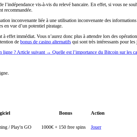
 de l’indépendance vis-à-vis du relevé bancaire. En effet, si vous ne souh
ement recommandée.
ation inconvenante liée à une utilisation inconvenante des informations b
s en vue d’un potentiel piratage.
nt à effet immédiat. Vous n’aurez donc plus à attendre lors des opérations
btention de
bonus de casino alternatifs
qui sont très intéressants pour les 
n ligne ?
Article suivant →
Quelle est l’importance du Bitcoin sur les c
igne.
iciel
Bonus
Action
ing / Play'n GO
1000€ + 150 free spins
Jouer