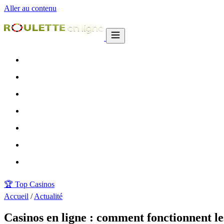
Aller au contenu
Roulette en ligne
Apprendre
Jeux
Bonus
Actualité
Contact
À propos
🏆 Top Casinos
Accueil
/
Actualité
Casinos en ligne : comment fonctionnent les