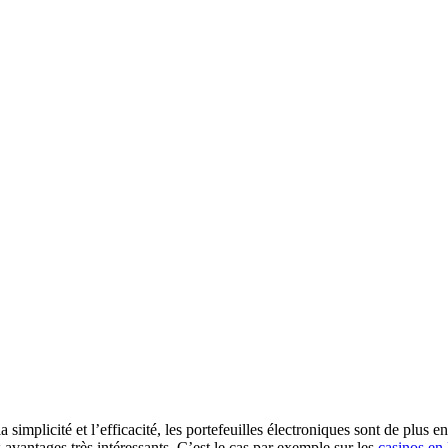
la simplicité et l’efficacité, les portefeuilles électroniques sont de plus 
 avantages très intéressants. C’est le cas par exemple sur les
casinos en 