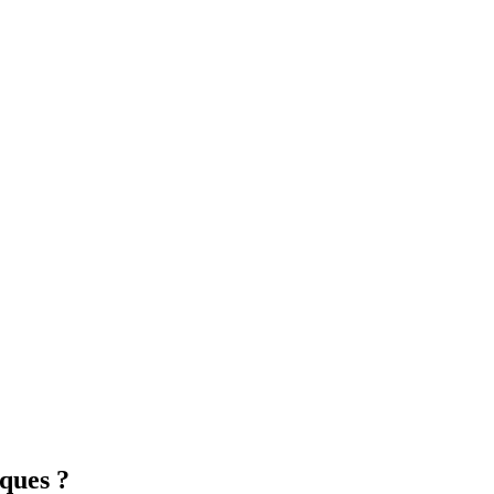
iques ?