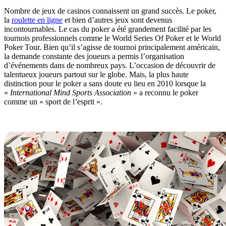
Nombre de jeux de casinos connaissent un grand succès. Le poker,
la
roulette en ligne
et bien d’autres jeux sont devenus
incontournables. Le cas du poker a été grandement facilité par les
tournois professionnels comme le World Series Of Poker et le World
Poker Tour. Bien qu’il s’agisse de tournoi principalement américain,
la demande constante des joueurs a permis l’organisation
d’événements dans de nombreux pays. L’occasion de découvrir de
talentueux joueurs partout sur le globe. Mais, la plus haute
distinction pour le poker a sans doute eu lieu en 2010 lorsque la
«
International Mind Sports Association
» a reconnu le poker
comme un « sport de l’esprit ».