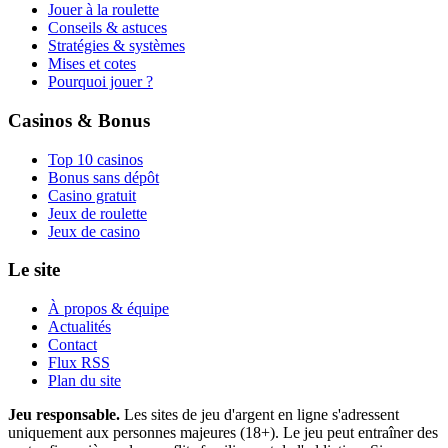
Jouer à la roulette
Conseils & astuces
Stratégies & systèmes
Mises et cotes
Pourquoi jouer ?
Casinos & Bonus
Top 10 casinos
Bonus sans dépôt
Casino gratuit
Jeux de roulette
Jeux de casino
Le site
À propos & équipe
Actualités
Contact
Flux RSS
Plan du site
Jeu responsable.
Les sites de jeu d'argent en ligne s'adressent
uniquement aux personnes majeures (18+). Le jeu peut entraîner des