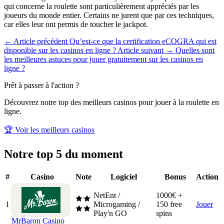
qui concerne la roulette sont particulièrement appréciés par les
joueurs du monde entier. Certains ne jurent que par ces techniques,
car elles leur ont permis de toucher le jackpot.
← Article précédent
Qu’est-ce que la certification eCOGRA qui est
disponible sur les casinos en ligne ?
Article suivant →
Quelles sont
les meilleures astuces pour jouer gratuitement sur les casinos en
ligne ?
Prêt à passer à l'action ?
Découvrez notre top des meilleurs casinos pour jouer à la roulette en
ligne.
🏆 Voir les meilleurs casinos
Notre top 5 du moment
#
Casino
Note
Logiciel
Bonus
Action
NetEnt /
1000€ +
1
Microgaming /
150 free
Jouer
Play'n GO
spins
MrBaron Casino