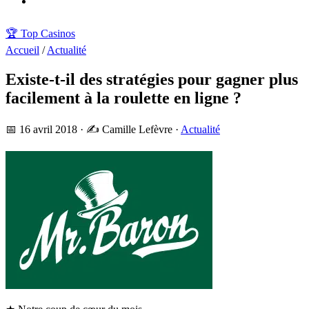
À propos
🏆 Top Casinos
Accueil
/
Actualité
Existe-t-il des stratégies pour gagner plus
facilement à la roulette en ligne ?
📅 16 avril 2018
·
✍ Camille Lefèvre
·
Actualité