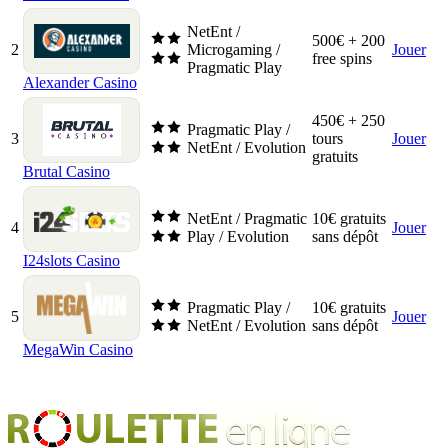
NetEnt /
500€ + 200
2
Microgaming /
Jouer
free spins
Pragmatic Play
Alexander Casino
450€ + 250
Pragmatic Play /
3
tours
Jouer
NetEnt / Evolution
gratuits
Brutal Casino
NetEnt / Pragmatic
10€ gratuits
4
Jouer
Play / Evolution
sans dépôt
I24slots Casino
Pragmatic Play /
10€ gratuits
5
Jouer
NetEnt / Evolution
sans dépôt
MegaWin Casino