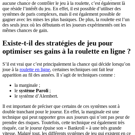
aucune chance de contrôler le jeu à la roulette, c’est également là
que réside l’intérêt du jeu. En effet, il est possible d’utiliser des
systèmes de paris complexes, mais il est également possible de
gagner avec les mises les plus basiques. De plus, la roulette est l’un
des seuls jeux où les débutants et les joueurs expérimentés ont les
mêmes chances de gain.
Existe-t-il des stratégies de jeu pour
optimiser ses gains à la roulette en ligne ?
S’il est vrai que c’est principalement la chance qui décide lorsqu’on
joue à la
roulette en ligne
, certaines techniques ont fait leur
apparition au fil des années. Il s’agit de techniques comme :
la marginale ;
le
système Paroli
;
le système d’Alembert.
Il est important de préciser que certains de ces systèmes sont à
double tranchant pour le joueur. En effet, la marginale est une
technique qui peut rapporter gros aux joueurs qui n’ont pas peur de
prendre des risques. Toutefois, cette technique est également très
risquée, car le joueur épuise son « Bankroll » à une très grande
vitesse. Malgré tout, les différents systèmes de jeu qui existent en ce