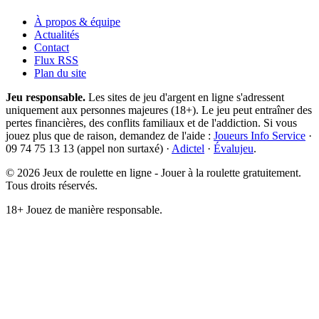
À propos & équipe
Actualités
Contact
Flux RSS
Plan du site
Jeu responsable.
Les sites de jeu d'argent en ligne s'adressent
uniquement aux personnes majeures (18+). Le jeu peut entraîner des
pertes financières, des conflits familiaux et de l'addiction. Si vous
jouez plus que de raison, demandez de l'aide :
Joueurs Info Service
·
09 74 75 13 13 (appel non surtaxé) ·
Adictel
·
Évalujeu
.
© 2026 Jeux de roulette en ligne - Jouer à la roulette gratuitement.
Tous droits réservés.
18+
Jouez de manière responsable.