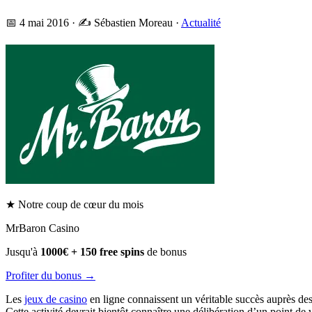
📅 4 mai 2016
·
✍ Sébastien Moreau
·
Actualité
★ Notre coup de cœur du mois
MrBaron Casino
Jusqu'à
1000€ + 150 free spins
de bonus
Profiter du bonus →
Les
jeux de casino
en ligne connaissent un véritable succès auprès des 
Cette activité devrait bientôt connaître une délibération d’un point de 