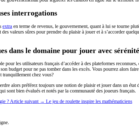
ses interrogations
es
extra
en terme de revenus, le gouvernement, quant à lui se tourne plutô
net des valeurs sûres pour prendre du plaisir à jouer et à s’accorder qu
ues dans le domaine pour jouer avec sérénit
ble pour les utilisateurs français d’accéder à des plateformes reconnues
t son budget pour ne pas tomber dans les excès. Vous pourrez alors faire 
nt tranquillement chez vous?
rdre alors préférez toujours une notion de plaisir et jouer dans un état
 qui sont bien évalués et notés par la communauté des joueurs français.
gie ?
Article suivant →
Le jeu de roulette inspire les mathématiciens
igne.