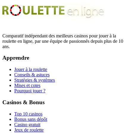
Comparatif indépendant des meilleurs casinos pour jouer à la
roulette en ligne, par une équipe de passionnés depuis plus de 10
ans.
Apprendre
Jouer à la roulette
Conseils & astuces
Stratégies & systèmes
Mises et cotes
Pourquoi jouer ?
Casinos & Bonus
Top 10 casinos
Bonus sans dépôt
Casino gratuit
Jeux de roulette