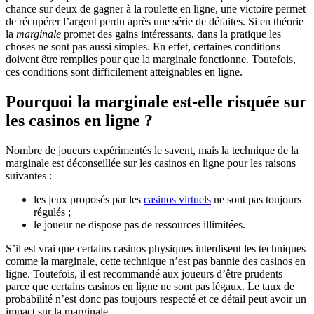
chance sur deux de gagner à la roulette en ligne, une victoire permet
de récupérer l’argent perdu après une série de défaites. Si en théorie
la
marginale
promet des gains intéressants, dans la pratique les
choses ne sont pas aussi simples. En effet, certaines conditions
doivent être remplies pour que la marginale fonctionne. Toutefois,
ces conditions sont difficilement atteignables en ligne.
Pourquoi la marginale est-elle risquée sur
les casinos en ligne ?
Nombre de joueurs expérimentés le savent, mais la technique de la
marginale est déconseillée sur les casinos en ligne pour les raisons
suivantes :
les jeux proposés par les
casinos virtuels
ne sont pas toujours
régulés ;
le joueur ne dispose pas de ressources illimitées.
S’il est vrai que certains casinos physiques interdisent les techniques
comme la marginale, cette technique n’est pas bannie des casinos en
ligne. Toutefois, il est recommandé aux joueurs d’être prudents
parce que certains casinos en ligne ne sont pas légaux. Le taux de
probabilité n’est donc pas toujours respecté et ce détail peut avoir un
impact sur la marginale.