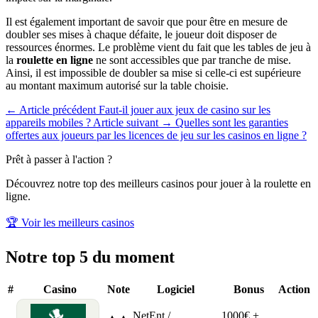
Il est également important de savoir que pour être en mesure de
doubler ses mises à chaque défaite, le joueur doit disposer de
ressources énormes. Le problème vient du fait que les tables de jeu à
la
roulette en ligne
ne sont accessibles que par tranche de mise.
Ainsi, il est impossible de doubler sa mise si celle-ci est supérieure
au montant maximum autorisé sur la table choisie.
← Article précédent
Faut-il jouer aux jeux de casino sur les
appareils mobiles ?
Article suivant →
Quelles sont les garanties
offertes aux joueurs par les licences de jeu sur les casinos en ligne ?
Prêt à passer à l'action ?
Découvrez notre top des meilleurs casinos pour jouer à la roulette en
ligne.
🏆 Voir les meilleurs casinos
Notre top 5 du moment
#
Casino
Note
Logiciel
Bonus
Action
NetEnt /
1000€ +