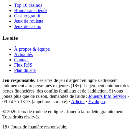
Top 10 casinos
Bonus sans dépôt
Casino gratuit
Jeux de roulette
Jeux de casino
Le site
À propos & équipe
Actualités
Contact
Flux RSS
Plan du site
Jeu responsable.
Les sites de jeu d'argent en ligne s'adressent
uniquement aux personnes majeures (18+). Le jeu peut entraîner des
pertes financières, des conflits familiaux et de l'addiction. Si vous
jouez plus que de raison, demandez de l'aide :
Joueurs Info Service
·
09 74 75 13 13 (appel non surtaxé) ·
Adictel
·
Évalujeu
.
© 2026 Jeux de roulette en ligne - Jouer à la roulette gratuitement.
Tous droits réservés.
18+
Jouez de manière responsable.