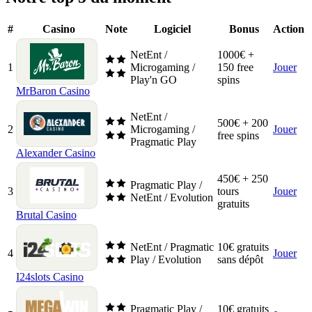
#
Casino
Note
Logiciel
Bonus
Action
NetEnt /
1000€ +
1
Microgaming /
150 free
Jouer
Play'n GO
spins
MrBaron Casino
NetEnt /
500€ + 200
2
Microgaming /
Jouer
free spins
Pragmatic Play
Alexander Casino
450€ + 250
Pragmatic Play /
3
tours
Jouer
NetEnt / Evolution
gratuits
Brutal Casino
NetEnt / Pragmatic
10€ gratuits
4
Jouer
Play / Evolution
sans dépôt
I24slots Casino
Pragmatic Play /
10€ gratuits