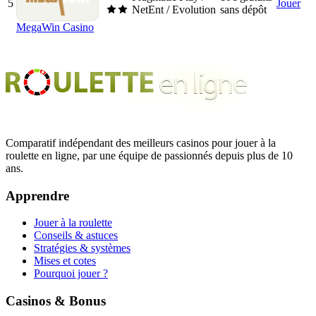
5
Jouer
NetEnt / Evolution
sans dépôt
MegaWin Casino
Comparatif indépendant des meilleurs casinos pour jouer à la
roulette en ligne, par une équipe de passionnés depuis plus de 10
ans.
Apprendre
Jouer à la roulette
Conseils & astuces
Stratégies & systèmes
Mises et cotes
Pourquoi jouer ?
Casinos & Bonus