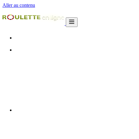
Aller au contenu
Roulette en ligne
Apprendre
Jouer à la roulette
Conseils
Stratégies et systèmes
Pourquoi jouer à la roulette ?
Jeux
Jeux de roulette
Roulette européenne