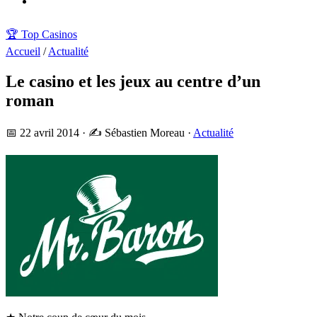
À propos
🏆 Top Casinos
Accueil
/
Actualité
Le casino et les jeux au centre d’un
roman
📅 22 avril 2014
·
✍ Sébastien Moreau
·
Actualité