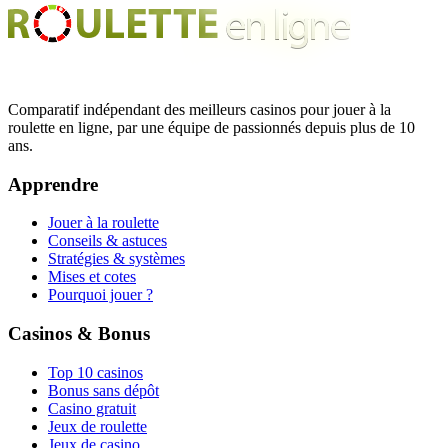
Comparatif indépendant des meilleurs casinos pour jouer à la
roulette en ligne, par une équipe de passionnés depuis plus de 10
ans.
Apprendre
Jouer à la roulette
Conseils & astuces
Stratégies & systèmes
Mises et cotes
Pourquoi jouer ?
Casinos & Bonus
Top 10 casinos
Bonus sans dépôt
Casino gratuit
Jeux de roulette
Jeux de casino