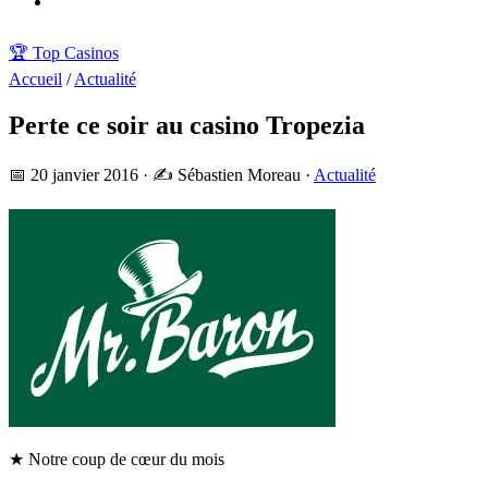
À propos
🏆 Top Casinos
Accueil
/
Actualité
Perte ce soir au casino Tropezia
📅 20 janvier 2016
·
✍ Sébastien Moreau
·
Actualité
★ Notre coup de cœur du mois