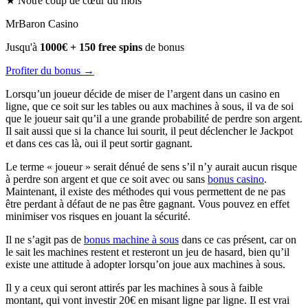
★ Notre coup de cœur du mois
MrBaron Casino
Jusqu'à
1000€ + 150 free spins
de bonus
Profiter du bonus →
Lorsqu’un joueur décide de miser de l’argent dans un casino en
ligne, que ce soit sur les tables ou aux machines à sous, il va de soi
que le joueur sait qu’il a une grande probabilité de perdre son argent.
Il sait aussi que si la chance lui sourit, il peut déclencher le Jackpot
et dans ces cas là, oui il peut sortir gagnant.
Le terme « joueur » serait dénué de sens s’il n’y aurait aucun risque
à perdre son argent et que ce soit avec ou sans
bonus casino
.
Maintenant, il existe des méthodes qui vous permettent de ne pas
être perdant à défaut de ne pas être gagnant. Vous pouvez en effet
minimiser vos risques en jouant la sécurité.
Il ne s’agit pas de
bonus machine à sous
dans ce cas présent, car on
le sait les machines restent et resteront un jeu de hasard, bien qu’il
existe une attitude à adopter lorsqu’on joue aux machines à sous.
Il y a ceux qui seront attirés par les machines à sous à faible
montant, qui vont investir 20€ en misant ligne par ligne. Il est vrai