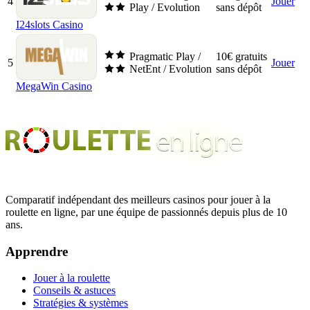
4
Jouer
Play / Evolution
sans dépôt
I24slots Casino
Pragmatic Play /
10€ gratuits
5
Jouer
NetEnt / Evolution
sans dépôt
MegaWin Casino
Comparatif indépendant des meilleurs casinos pour jouer à la
roulette en ligne, par une équipe de passionnés depuis plus de 10
ans.
Apprendre
Jouer à la roulette
Conseils & astuces
Stratégies & systèmes