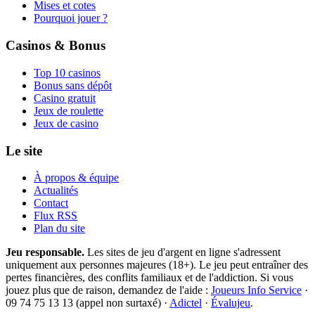
Mises et cotes
Pourquoi jouer ?
Casinos & Bonus
Top 10 casinos
Bonus sans dépôt
Casino gratuit
Jeux de roulette
Jeux de casino
Le site
À propos & équipe
Actualités
Contact
Flux RSS
Plan du site
Jeu responsable.
Les sites de jeu d'argent en ligne s'adressent
uniquement aux personnes majeures (18+). Le jeu peut entraîner des
pertes financières, des conflits familiaux et de l'addiction. Si vous
jouez plus que de raison, demandez de l'aide :
Joueurs Info Service
·
09 74 75 13 13 (appel non surtaxé) ·
Adictel
·
Évalujeu
.