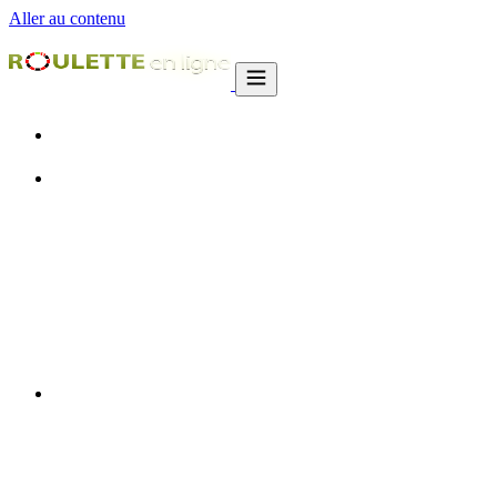
Aller au contenu
Roulette en ligne
Apprendre
Jouer à la roulette
Conseils
Stratégies et systèmes
Pourquoi jouer à la roulette ?
Jeux
Jeux de roulette
Roulette européenne