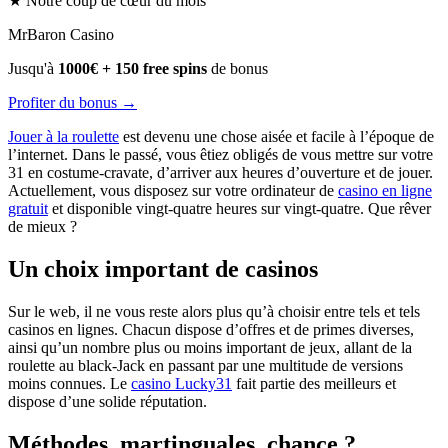
★ Notre coup de cœur du mois
MrBaron Casino
Jusqu'à
1000€ + 150 free spins
de bonus
Profiter du bonus →
Jouer à la roulette
est devenu une chose aisée et facile à l’époque de
l’internet. Dans le passé, vous êtiez obligés de vous mettre sur votre
31 en costume-cravate, d’arriver aux heures d’ouverture et de jouer.
Actuellement, vous disposez sur votre ordinateur de
casino en ligne
gratuit
et disponible vingt-quatre heures sur vingt-quatre. Que rêver
de mieux ?
Un choix important de casinos
Sur le web, il ne vous reste alors plus qu’à choisir entre tels et tels
casinos en lignes. Chacun dispose d’offres et de primes diverses,
ainsi qu’un nombre plus ou moins important de jeux, allant de la
roulette au black-Jack en passant par une multitude de versions
moins connues. Le
casino Lucky31
fait partie des meilleurs et
dispose d’une solide réputation.
Méthodes, martinguales, chance ?