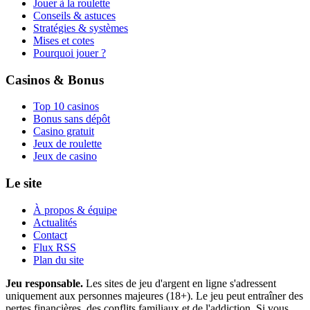
Jouer à la roulette
Conseils & astuces
Stratégies & systèmes
Mises et cotes
Pourquoi jouer ?
Casinos & Bonus
Top 10 casinos
Bonus sans dépôt
Casino gratuit
Jeux de roulette
Jeux de casino
Le site
À propos & équipe
Actualités
Contact
Flux RSS
Plan du site
Jeu responsable.
Les sites de jeu d'argent en ligne s'adressent
uniquement aux personnes majeures (18+). Le jeu peut entraîner des
pertes financières, des conflits familiaux et de l'addiction. Si vous