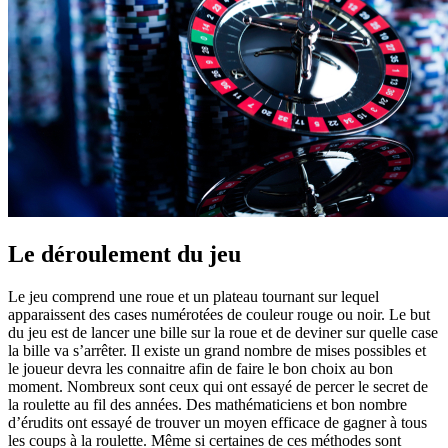
Le déroulement du jeu
Le jeu comprend une roue et un plateau tournant sur lequel
apparaissent des cases numérotées de couleur rouge ou noir. Le but
du jeu est de lancer une bille sur la roue et de deviner sur quelle case
la bille va s’arrêter. Il existe un grand nombre de mises possibles et
le joueur devra les connaitre afin de faire le bon choix au bon
moment. Nombreux sont ceux qui ont essayé de percer le secret de
la roulette au fil des années. Des mathématiciens et bon nombre
d’érudits ont essayé de trouver un moyen efficace de gagner à tous
les coups à la roulette. Même si certaines de ces méthodes sont