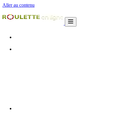
Aller au contenu
Roulette en ligne
Apprendre
Jouer à la roulette
Conseils
Stratégies et systèmes
Pourquoi jouer à la roulette ?
Jeux
Jeux de roulette
Roulette européenne