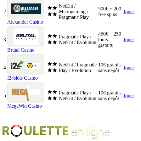
NetEnt /
500€ + 200
2
Microgaming /
Jouer
free spins
Pragmatic Play
Alexander Casino
450€ + 250
Pragmatic Play /
3
tours
Jouer
NetEnt / Evolution
gratuits
Brutal Casino
NetEnt / Pragmatic
10€ gratuits
4
Jouer
Play / Evolution
sans dépôt
I24slots Casino
Pragmatic Play /
10€ gratuits
5
Jouer
NetEnt / Evolution
sans dépôt
MegaWin Casino