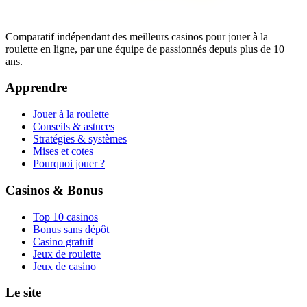
Comparatif indépendant des meilleurs casinos pour jouer à la
roulette en ligne, par une équipe de passionnés depuis plus de 10
ans.
Apprendre
Jouer à la roulette
Conseils & astuces
Stratégies & systèmes
Mises et cotes
Pourquoi jouer ?
Casinos & Bonus
Top 10 casinos
Bonus sans dépôt
Casino gratuit
Jeux de roulette
Jeux de casino
Le site