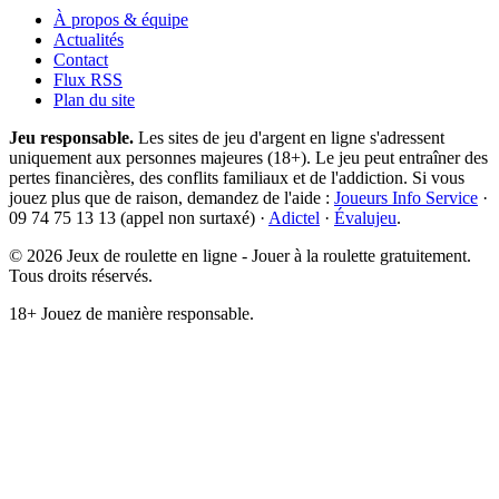
À propos & équipe
Actualités
Contact
Flux RSS
Plan du site
Jeu responsable.
Les sites de jeu d'argent en ligne s'adressent
uniquement aux personnes majeures (18+). Le jeu peut entraîner des
pertes financières, des conflits familiaux et de l'addiction. Si vous
jouez plus que de raison, demandez de l'aide :
Joueurs Info Service
·
09 74 75 13 13 (appel non surtaxé) ·
Adictel
·
Évalujeu
.
© 2026 Jeux de roulette en ligne - Jouer à la roulette gratuitement.
Tous droits réservés.
18+
Jouez de manière responsable.