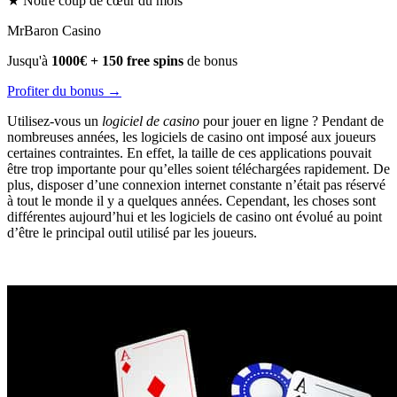
★ Notre coup de cœur du mois
MrBaron Casino
Jusqu'à
1000€ + 150 free spins
de bonus
Profiter du bonus →
Utilisez-vous un
logiciel de casino
pour jouer en ligne ? Pendant de
nombreuses années, les logiciels de casino ont imposé aux joueurs
certaines contraintes. En effet, la taille de ces applications pouvait
être trop importante pour qu’elles soient téléchargées rapidement. De
plus, disposer d’une connexion internet constante n’était pas réservé
à tout le monde il y a quelques années. Cependant, les choses sont
différentes aujourd’hui et les logiciels de casino ont évolué au point
d’être le principal outil utilisé par les joueurs.