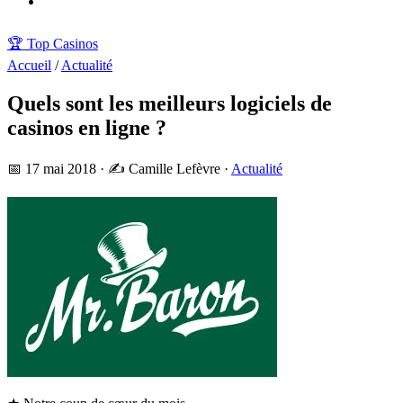
À propos
🏆 Top Casinos
Accueil
/
Actualité
Quels sont les meilleurs logiciels de
casinos en ligne ?
📅 17 mai 2018
·
✍ Camille Lefèvre
·
Actualité