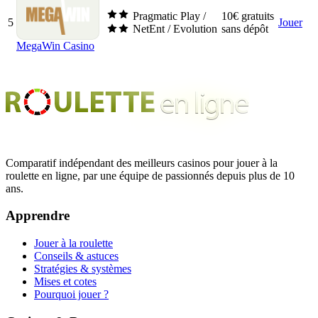
Pragmatic Play /
10€ gratuits
5
Jouer
NetEnt / Evolution
sans dépôt
MegaWin Casino
Comparatif indépendant des meilleurs casinos pour jouer à la
roulette en ligne, par une équipe de passionnés depuis plus de 10
ans.
Apprendre
Jouer à la roulette
Conseils & astuces
Stratégies & systèmes
Mises et cotes
Pourquoi jouer ?