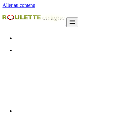
Aller au contenu
Roulette en ligne
Apprendre
Jouer à la roulette
Conseils
Stratégies et systèmes
Pourquoi jouer à la roulette ?
Jeux
Jeux de roulette
Roulette européenne