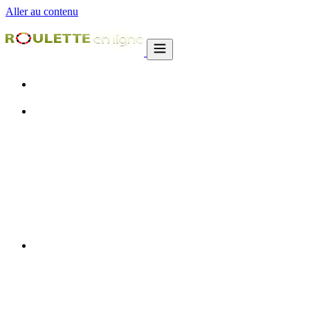
Aller au contenu
Roulette en ligne
Apprendre
Jouer à la roulette
Conseils
Stratégies et systèmes
Pourquoi jouer à la roulette ?
Jeux
Jeux de roulette
Roulette européenne