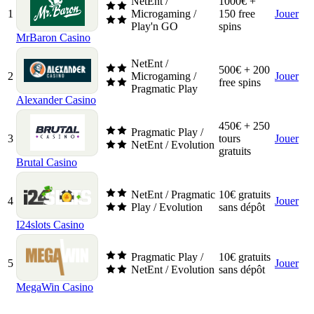
NetEnt /
1000€ +
1
Microgaming /
150 free
Jouer
Play'n GO
spins
MrBaron Casino
NetEnt /
500€ + 200
2
Microgaming /
Jouer
free spins
Pragmatic Play
Alexander Casino
450€ + 250
Pragmatic Play /
3
tours
Jouer
NetEnt / Evolution
gratuits
Brutal Casino
NetEnt / Pragmatic
10€ gratuits
4
Jouer
Play / Evolution
sans dépôt
I24slots Casino
Pragmatic Play /
10€ gratuits
5
Jouer
NetEnt / Evolution
sans dépôt
MegaWin Casino