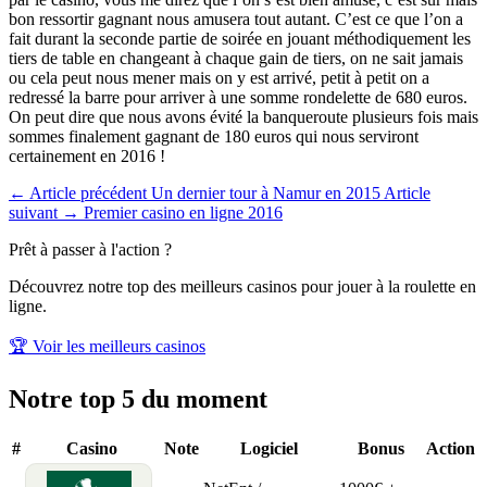
bon ressortir gagnant nous amusera tout autant. C’est ce que l’on a
fait durant la seconde partie de soirée en jouant méthodiquement les
tiers de table en changeant à chaque gain de tiers, on ne sait jamais
ou cela peut nous mener mais on y est arrivé, petit à petit on a
redressé la barre pour arriver à une somme rondelette de 680 euros.
On peut dire que nous avons évité la banqueroute plusieurs fois mais
sommes finalement gagnant de 180 euros qui nous serviront
certainement en 2016 !
← Article précédent
Un dernier tour à Namur en 2015
Article
suivant →
Premier casino en ligne 2016
Prêt à passer à l'action ?
Découvrez notre top des meilleurs casinos pour jouer à la roulette en
ligne.
🏆 Voir les meilleurs casinos
Notre top 5 du moment
#
Casino
Note
Logiciel
Bonus
Action