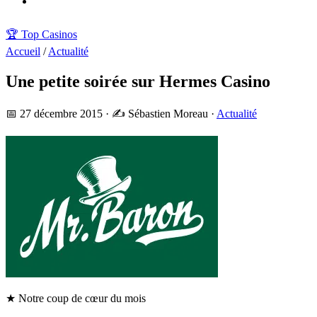
À propos
🏆 Top Casinos
Accueil
/
Actualité
Une petite soirée sur Hermes Casino
📅 27 décembre 2015
·
✍ Sébastien Moreau
·
Actualité
★ Notre coup de cœur du mois