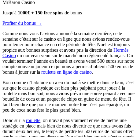
MrBaron Casino
Jusqu'à
1000€ + 150 free spins
de bonus
Profiter du bonus →
Comme nous vous l’avions annoncé la semaine dernière, cette
semaine c’était sur le casino en ligne que nous avions rendez-vous
pour tenter notre chance en cette période de fête. Noel est toujours
propice aux bonnes surprises et avons pris la direction du
Hermès
Casino
un nouveau venu sur le marché non réglementé français. On
voulait terminer l’année en beauté et avons versé 500 euros sur notre
compte nouveau joueur ce qui nous a permis d’obtenir 500 euros de
bonus à jouer sur la
roulette en ligne du casino
.
Bon comme d’habitude on a eu du mal à se mettre dans le bain, c’est
sur que le casino physique est bien plus palpitant pour jouer à la
roulette mais bon soit, nous avions prévu une soirée pénard avec une
bouteille de coca et un paquet de chips en guise de menu de fête. Il
faut bien dire que pour le moment notre foie n’est pas épargné, un
peu de coca nous fera le plus grand bien.
Donc sur la
roulette
, on n’avait pas vraiment envie de mettre une
stratégie en place mais bien de nous divertir ce que nous avons fais
durant deux heures, le temps de perdre les 500 euros de bonus offert
par le casino, vous me direz que l’on s’est bien amusé, c’est sur mais