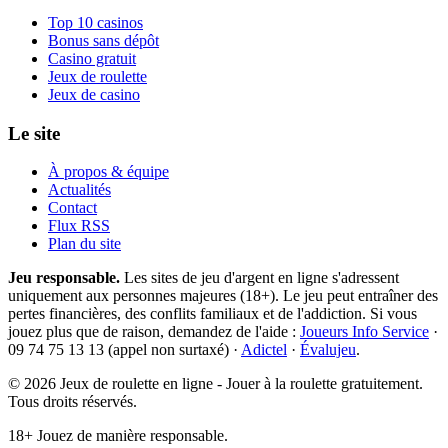
Top 10 casinos
Bonus sans dépôt
Casino gratuit
Jeux de roulette
Jeux de casino
Le site
À propos & équipe
Actualités
Contact
Flux RSS
Plan du site
Jeu responsable.
Les sites de jeu d'argent en ligne s'adressent
uniquement aux personnes majeures (18+). Le jeu peut entraîner des
pertes financières, des conflits familiaux et de l'addiction. Si vous
jouez plus que de raison, demandez de l'aide :
Joueurs Info Service
·
09 74 75 13 13 (appel non surtaxé) ·
Adictel
·
Évalujeu
.
© 2026 Jeux de roulette en ligne - Jouer à la roulette gratuitement.
Tous droits réservés.
18+
Jouez de manière responsable.