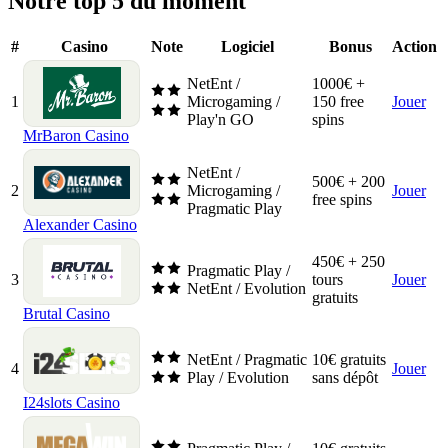
Notre top 5 du moment
#
Casino
Note
Logiciel
Bonus
Action
NetEnt /
1000€ +
1
Microgaming /
150 free
Jouer
Play'n GO
spins
MrBaron Casino
NetEnt /
500€ + 200
2
Microgaming /
Jouer
free spins
Pragmatic Play
Alexander Casino
450€ + 250
Pragmatic Play /
3
tours
Jouer
NetEnt / Evolution
gratuits
Brutal Casino
NetEnt / Pragmatic
10€ gratuits
4
Jouer
Play / Evolution
sans dépôt
I24slots Casino