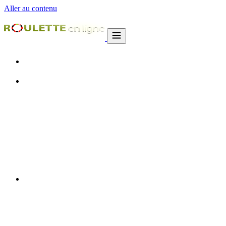
Aller au contenu
Roulette en ligne
Apprendre
Jouer à la roulette
Conseils
Stratégies et systèmes
Pourquoi jouer à la roulette ?
Jeux
Jeux de roulette
Roulette européenne