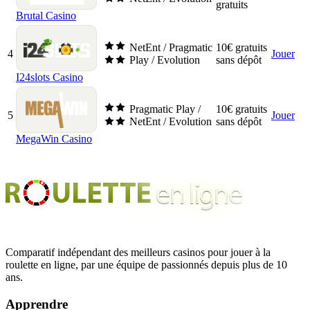
gratuits
Brutal Casino
NetEnt / Pragmatic
10€ gratuits
4
Jouer
Play / Evolution
sans dépôt
I24slots Casino
Pragmatic Play /
10€ gratuits
5
Jouer
NetEnt / Evolution
sans dépôt
MegaWin Casino
Comparatif indépendant des meilleurs casinos pour jouer à la
roulette en ligne, par une équipe de passionnés depuis plus de 10
ans.
Apprendre