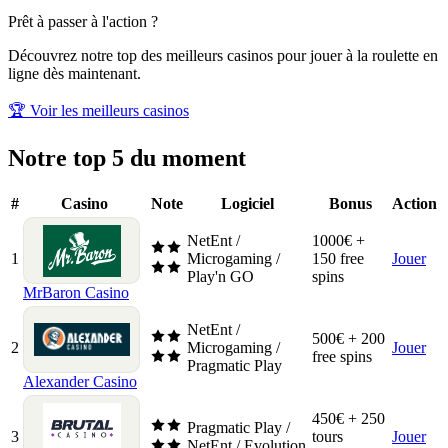
Prêt à passer à l'action ?
Découvrez notre top des meilleurs casinos pour jouer à la roulette en
ligne dès maintenant.
🏆 Voir les meilleurs casinos
Notre top 5 du moment
#
Casino
Note
Logiciel
Bonus
Action
NetEnt /
1000€ +
1
Microgaming /
150 free
Jouer
Play'n GO
spins
MrBaron Casino
NetEnt /
500€ + 200
2
Microgaming /
Jouer
free spins
Pragmatic Play
Alexander Casino
450€ + 250
Pragmatic Play /
3
tours
Jouer
NetEnt / Evolution