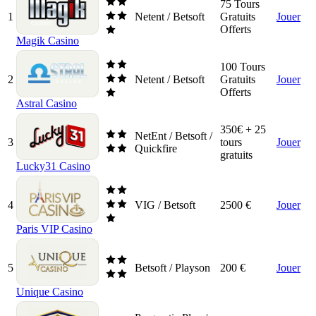
75 Tours
1
Netent / Betsoft
Gratuits
Jouer
Offerts
Magik Casino
100 Tours
2
Netent / Betsoft
Gratuits
Jouer
Offerts
Astral Casino
350€ + 25
NetEnt / Betsoft /
3
tours
Jouer
Quickfire
gratuits
Lucky31 Casino
4
VIG / Betsoft
2500 €
Jouer
Paris VIP Casino
5
Betsoft / Playson
200 €
Jouer
Unique Casino