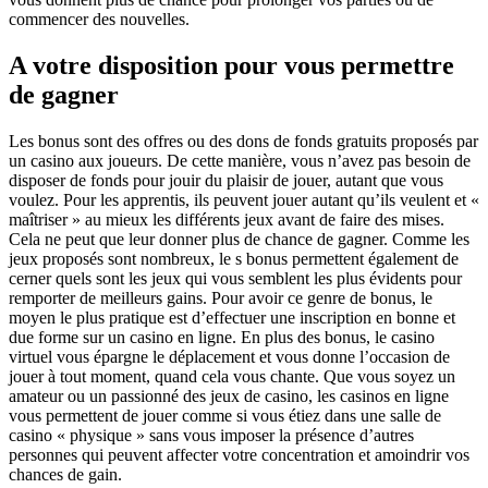
commencer des nouvelles.
A votre disposition pour vous permettre
de gagner
Les bonus sont des offres ou des dons de fonds gratuits proposés par
un casino aux joueurs. De cette manière, vous n’avez pas besoin de
disposer de fonds pour jouir du plaisir de jouer, autant que vous
voulez. Pour les apprentis, ils peuvent jouer autant qu’ils veulent et «
maîtriser » au mieux les différents jeux avant de faire des mises.
Cela ne peut que leur donner plus de chance de gagner. Comme les
jeux proposés sont nombreux, le s bonus permettent également de
cerner quels sont les jeux qui vous semblent les plus évidents pour
remporter de meilleurs gains. Pour avoir ce genre de bonus, le
moyen le plus pratique est d’effectuer une inscription en bonne et
due forme sur un casino en ligne. En plus des bonus, le casino
virtuel vous épargne le déplacement et vous donne l’occasion de
jouer à tout moment, quand cela vous chante. Que vous soyez un
amateur ou un passionné des jeux de casino, les casinos en ligne
vous permettent de jouer comme si vous étiez dans une salle de
casino « physique » sans vous imposer la présence d’autres
personnes qui peuvent affecter votre concentration et amoindrir vos
chances de gain.