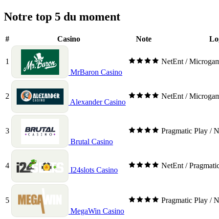
Notre top 5 du moment
#
Casino
Note
Log
1
NetEnt / Microgam
MrBaron Casino
2
NetEnt / Microgam
Alexander Casino
3
Pragmatic Play / N
Brutal Casino
4
NetEnt / Pragmatic
I24slots Casino
5
Pragmatic Play / N
MegaWin Casino