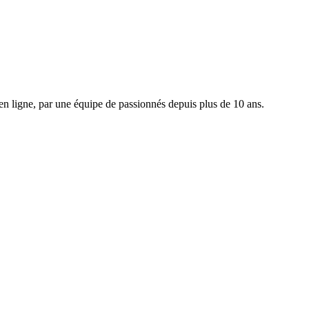
en ligne, par une équipe de passionnés depuis plus de 10 ans.