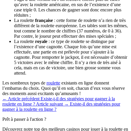
qu’avec la roulette américaine, en sus de l’existence d’une
case triple 0. Les chances de gagner sont donc encore plus
réduites ;
La roulette
française
: cette forme de roulette n’a rien de très
différent de la roulette européenne. Les tables sont les mêmes,
tout comme le nombre de chiffres (37 numéros, de 0 à 36).
Par contre, le joueur peut effectuer des mises spéciales ;
La roulette
royale
: ce type de roulette se distingue par
l’existence d’une cagnotte. Chaque fois qu’une mise est
effectuée, une partie en est prélevée pour s’ajouter à la
cagnotte. Pour remporter le jackpot, il est nécessaire d’obtenir
5 victoires avec le même chiffre. Il n’y a rien de très aisé à
cela, mais en cas de victoire, une bien grosse somme vous
attend.
Les nombreux types de
roulette
existants en ligne donnent
l’embarras du choix. Quoi qu’il en soit, chacun d’eux vous réserve
des moments aussi excitants qu’amusants !
← Article précédent
Existe-t-il des stratégies pour gagner à la
roulette en ligne ?
Article suivant →
Existe-il des stratégies pour
gagner à la roulette en ligne ?
Prêt à passer à l'action ?
Découvrez notre top des meilleurs casinos pour jouer à la roulette en