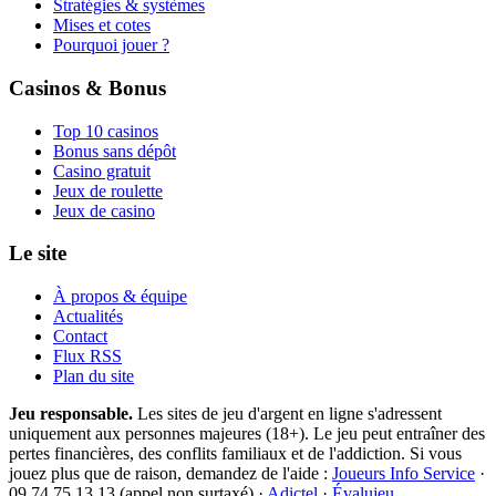
Stratégies & systèmes
Mises et cotes
Pourquoi jouer ?
Casinos & Bonus
Top 10 casinos
Bonus sans dépôt
Casino gratuit
Jeux de roulette
Jeux de casino
Le site
À propos & équipe
Actualités
Contact
Flux RSS
Plan du site
Jeu responsable.
Les sites de jeu d'argent en ligne s'adressent
uniquement aux personnes majeures (18+). Le jeu peut entraîner des
pertes financières, des conflits familiaux et de l'addiction. Si vous
jouez plus que de raison, demandez de l'aide :
Joueurs Info Service
·
09 74 75 13 13 (appel non surtaxé) ·
Adictel
·
Évalujeu
.