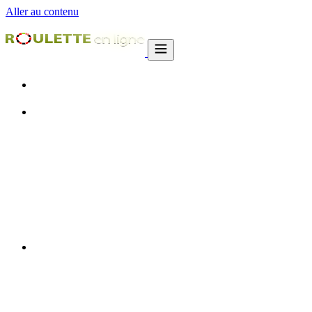
Aller au contenu
Roulette en ligne
Apprendre
Jouer à la roulette
Conseils
Stratégies et systèmes
Pourquoi jouer à la roulette ?
Jeux
Jeux de roulette
Roulette européenne