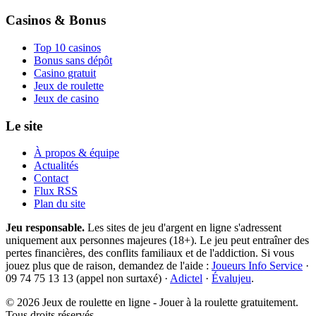
Casinos & Bonus
Top 10 casinos
Bonus sans dépôt
Casino gratuit
Jeux de roulette
Jeux de casino
Le site
À propos & équipe
Actualités
Contact
Flux RSS
Plan du site
Jeu responsable.
Les sites de jeu d'argent en ligne s'adressent
uniquement aux personnes majeures (18+). Le jeu peut entraîner des
pertes financières, des conflits familiaux et de l'addiction. Si vous
jouez plus que de raison, demandez de l'aide :
Joueurs Info Service
·
09 74 75 13 13 (appel non surtaxé) ·
Adictel
·
Évalujeu
.
© 2026 Jeux de roulette en ligne - Jouer à la roulette gratuitement.
Tous droits réservés.