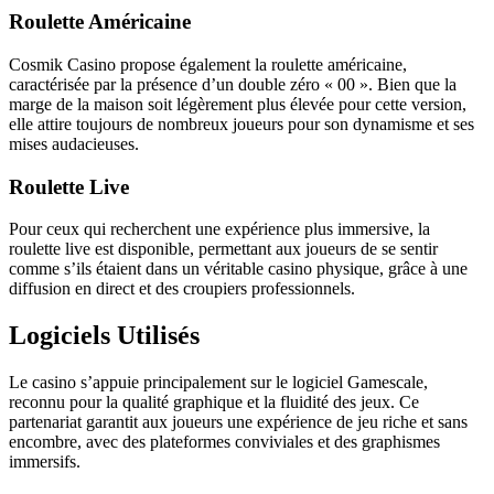
Roulette Américaine
Cosmik Casino propose également la roulette américaine,
caractérisée par la présence d’un double zéro « 00 ». Bien que la
marge de la maison soit légèrement plus élevée pour cette version,
elle attire toujours de nombreux joueurs pour son dynamisme et ses
mises audacieuses.
Roulette Live
Pour ceux qui recherchent une expérience plus immersive, la
roulette live est disponible, permettant aux joueurs de se sentir
comme s’ils étaient dans un véritable casino physique, grâce à une
diffusion en direct et des croupiers professionnels.
Logiciels Utilisés
Le casino s’appuie principalement sur le logiciel Gamescale,
reconnu pour la qualité graphique et la fluidité des jeux. Ce
partenariat garantit aux joueurs une expérience de jeu riche et sans
encombre, avec des plateformes conviviales et des graphismes
immersifs.