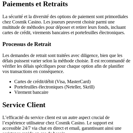
Paiements et Retraits
La sécurité et la diversité des options de paiement sont primordiales
chez Cosmik Casino. Les joueurs peuvent choisir parmi une
multitude de méthodes pour déposer et retirer leurs fonds, incluant
cartes de crédit, virements bancaires et portefeuilles électroniques.
Processus de Retrait
Les demandes de retrait sont traitées avec diligence, bien que les
délais puissent varier selon la méthode choisie. Il est recommandé de
vérifier les délais spécifiques pour chaque option afin de planifier
vos transactions en conséquence.
Cartes de crédit/débit (Visa, MasterCard)
Portefeuilles électroniques (Neteller, Skrill)
Virement bancaire
Service Client
L’efficacité du service client est un autre aspect crucial de
l’expérience utilisateur chez Cosmik Casino. Le support est
accessible 24/7 via chat en direct et email, garantissant ainsi une