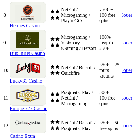
NetEnt /
750€ +
8
Microgaming /
100 free
Jouer
Play'n GO
spins
Hermes Casino
Microgaming /
100%
9
Visionary
jusqu'à
Jouer
iGaming / Betsoft
250€
DublinBet Casino
350€ + 25
NetEnt / Betsoft /
10
tours
Jouer
Quickfire
gratuits
Lucky31 Casino
Pragmatic Play /
500€ +
11
NetEnt /
100 free
Jouer
Microgaming
spins
Europe 777 Casino
NetEnt / Betsoft /
350€ + 50
12
Jouer
Pragmatic Play
free spins
Casino Extra