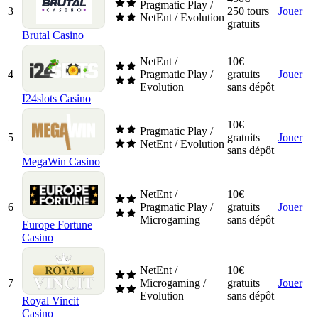
Pragmatic Play /
3
250 tours
Jouer
NetEnt / Evolution
gratuits
Brutal Casino
NetEnt /
10€
4
Pragmatic Play /
gratuits
Jouer
Evolution
sans dépôt
I24slots Casino
10€
Pragmatic Play /
5
gratuits
Jouer
NetEnt / Evolution
sans dépôt
MegaWin Casino
NetEnt /
10€
6
Pragmatic Play /
gratuits
Jouer
Microgaming
sans dépôt
Europe Fortune
Casino
NetEnt /
10€
7
Microgaming /
gratuits
Jouer
Evolution
sans dépôt
Royal Vincit
Casino